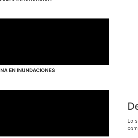
NA EN INUNDACIONES
De
Lo s
come