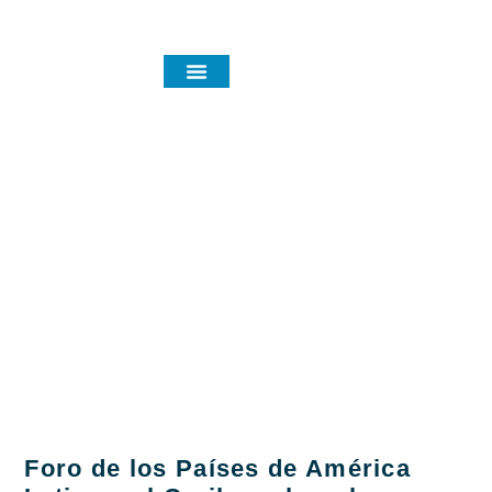
Noticias y eventos
Category:
CONSERVACION
EVENTOS
Foro de los Países de América