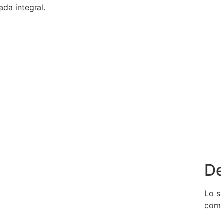
ada integral.
De
Lo s
come