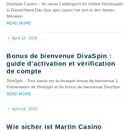
DivaSpin Casino – Ihr neuer Lieblingsort für Online‑Glücksspiel
in Deutschland Das diva spin casino hat sich in den letzten
Monaten
READ MORE
April 18, 2026
Bonus de bienvenue DivaSpin :
guide d’activation et vérification
de compte
DivaSpin – Tout savoir sur le divaspin bonus de bienvenue 1.
Présentation de DivaSpin et du bonus de bienvenue DivaSpin
READ MORE
April 18, 2026
Wie sicher ist Martin Casino