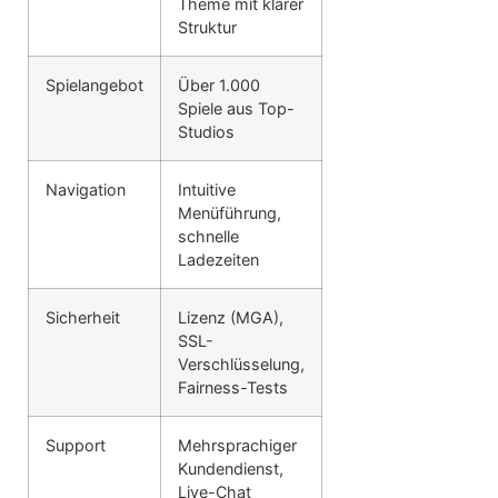
Theme mit klarer
Struktur
Spielangebot
Über 1.000
Spiele aus Top-
Studios
Navigation
Intuitive
Menüführung,
schnelle
Ladezeiten
Sicherheit
Lizenz (MGA),
SSL-
Verschlüsselung,
Fairness-Tests
Support
Mehrsprachiger
Kundendienst,
Live-Chat