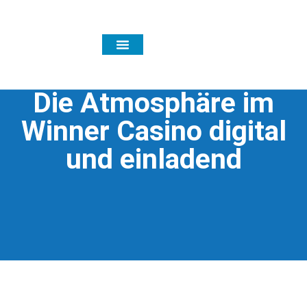
Focus Areas
News and Events
Die Atmosphäre im
Winner Casino digital
und einladend