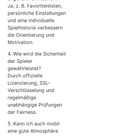
Ja, z. B. Favoritenlisten,
persönliche Einstellungen
und eine individuelle
Spielhistorie verbessern
die Orientierung und
Motivation.
4. Wie wird die Sicherheit
der Spieler
gewährleistet?
Durch offizielle
Lizenzierung, SSL-
Verschlüsselung und
regelmäßige
unabhängige Prüfungen
der Fairness.
5. Kann ich auch mobil
eine gute Atmosphäre