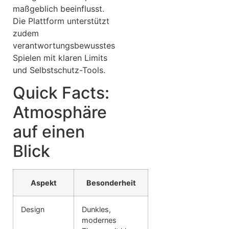
maßgeblich beeinflusst.
Die Plattform unterstützt
zudem
verantwortungsbewusstes
Spielen mit klaren Limits
und Selbstschutz-Tools.
Quick Facts:
Atmosphäre
auf einen
Blick
Aspekt
Besonderheit
Design
Dunkles,
modernes