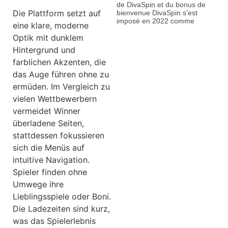
de DivaSpin et du bonus de
Die Plattform setzt auf
bienvenue DivaSpin s’est
imposé en 2022 comme
eine klare, moderne
Optik mit dunklem
Hintergrund und
farblichen Akzenten, die
das Auge führen ohne zu
ermüden. Im Vergleich zu
vielen Wettbewerbern
vermeidet Winner
überladene Seiten,
stattdessen fokussieren
sich die Menüs auf
intuitive Navigation.
Spieler finden ohne
Umwege ihre
Lieblingsspiele oder Boni.
Die Ladezeiten sind kurz,
was das Spielerlebnis