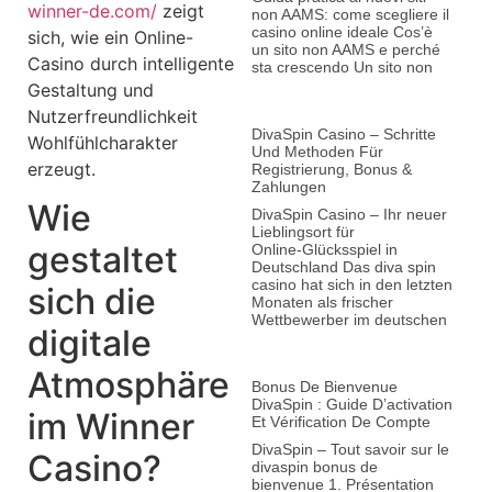
winner-de.com/
zeigt
non AAMS: come scegliere il
casino online ideale Cos’è
sich, wie ein Online-
un sito non AAMS e perché
Casino durch intelligente
sta crescendo Un sito non
Gestaltung und
Nutzerfreundlichkeit
DivaSpin Casino – Schritte
Wohlfühlcharakter
Und Methoden Für
erzeugt.
Registrierung, Bonus &
Zahlungen
Wie
DivaSpin Casino – Ihr neuer
Lieblingsort für
gestaltet
Online‑Glücksspiel in
Deutschland Das diva spin
casino hat sich in den letzten
sich die
Monaten als frischer
Wettbewerber im deutschen
digitale
Atmosphäre
Bonus De Bienvenue
DivaSpin : Guide D’activation
im Winner
Et Vérification De Compte
DivaSpin – Tout savoir sur le
Casino?
divaspin bonus de
bienvenue 1. Présentation