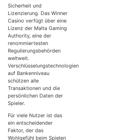
Sicherheit und
Lizenzierung. Das Winner
Casino verfügt über eine
Lizenz der Malta Gaming
Authority, eine der
renommiertesten
Regulierungsbehörden
weltweit.
Verschlüsselungstechnologien
auf Bankenniveau
schützen alle
Transaktionen und die
persönlichen Daten der
Spieler.
Für viele Nutzer ist das
ein entscheidender
Faktor, der das
Wohlgefühl beim Spielen