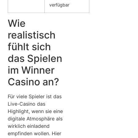
verfügbar
Wie
realistisch
fühlt sich
das Spielen
im Winner
Casino an?
Für viele Spieler ist das
Live-Casino das
Highlight, wenn sie eine
digitale Atmosphäre als
wirklich einladend
empfinden wollen. Hier