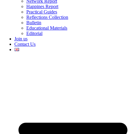
Network Report
Happines Report
Practical Guides
Reflections Collection
Bulletin
Educational Materials
Editorial
Join us
Contact Us