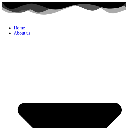
Home
About us