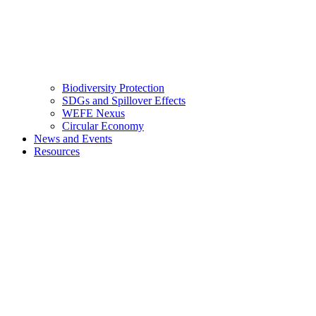
Biodiversity Protection
SDGs and Spillover Effects
WEFE Nexus
Circular Economy
News and Events
Resources