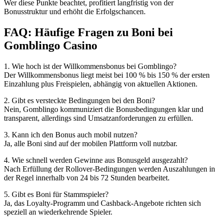
Wer diese Punkte beachtet, profitiert langfristig von der
Bonusstruktur und erhöht die Erfolgschancen.
FAQ: Häufige Fragen zu Boni bei
Gomblingo Casino
1. Wie hoch ist der Willkommensbonus bei Gomblingo?
Der Willkommensbonus liegt meist bei 100 % bis 150 % der ersten
Einzahlung plus Freispielen, abhängig von aktuellen Aktionen.
2. Gibt es versteckte Bedingungen bei den Boni?
Nein, Gomblingo kommuniziert die Bonusbedingungen klar und
transparent, allerdings sind Umsatzanforderungen zu erfüllen.
3. Kann ich den Bonus auch mobil nutzen?
Ja, alle Boni sind auf der mobilen Plattform voll nutzbar.
4. Wie schnell werden Gewinne aus Bonusgeld ausgezahlt?
Nach Erfüllung der Rollover-Bedingungen werden Auszahlungen in
der Regel innerhalb von 24 bis 72 Stunden bearbeitet.
5. Gibt es Boni für Stammspieler?
Ja, das Loyalty-Programm und Cashback-Angebote richten sich
speziell an wiederkehrende Spieler.