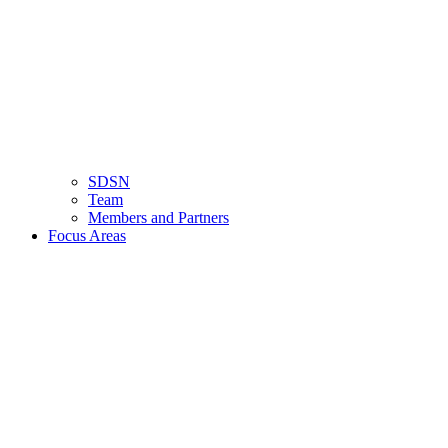
SDSN
Team
Members and Partners
Focus Areas