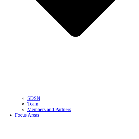
SDSN
Team
Members and Partners
Focus Areas