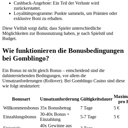
Cashback-Angebote: Ein Teil der Verluste wird
zurückerstattet.
Loyalitätsprogramme: Punkte sammeln, um Prämien oder
exklusive Boni zu erhalten.
Diese Vielfalt sorgt dafür, dass Spieler unterschiedliche
Möglichkeiten zur Bonusnutzung haben, je nach Spielstil und
Budget.
Wie funktionieren die Bonusbedingungen
bei Gomblingo?
Ein Bonus ist nicht gleich Bonus – entscheidend sind die
dahinterstehenden Bedingungen, vor allem die
Umsatzanforderungen (Rollover). Bei Gomblingo Casino sind diese
wie folgt strukturiert:
Maxima
Bonusart
Umsatzanforderung
Gültigkeitsdauer
pro 
Willkommensbonus
35x Bonusbetrag
7 Tage
5 €
30-40x Bonus +
Einzahlungsbonus
5-7 Tage
5 €
Einzahlung
40x Gewinne aus