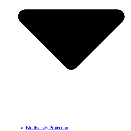
Biodiversity Protection