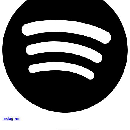
Instagram