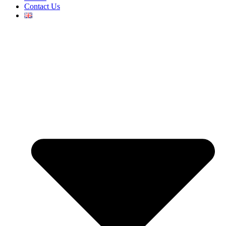
Contact Us