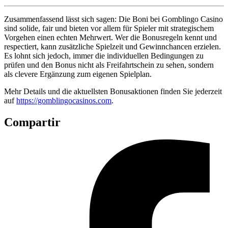
Zusammenfassend lässt sich sagen: Die Boni bei Gomblingo Casino
sind solide, fair und bieten vor allem für Spieler mit strategischem
Vorgehen einen echten Mehrwert. Wer die Bonusregeln kennt und
respectiert, kann zusätzliche Spielzeit und Gewinnchancen erzielen.
Es lohnt sich jedoch, immer die individuellen Bedingungen zu
prüfen und den Bonus nicht als Freifahrtschein zu sehen, sondern
als clevere Ergänzung zum eigenen Spielplan.
Mehr Details und die aktuellsten Bonusaktionen finden Sie jederzeit
auf
https://gomblingocasinos.com
.
Compartir