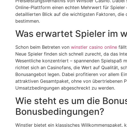
Preisleistungsverhältnis von Winstler Casino. Dabei 
Online-Plattform einen echten Mehrwert für Spieler o
detaillierten Blick auf die wichtigsten Faktoren, die
bestimmen.
Was erwartet Spieler im w
Schon beim Betreten von
winstler casino online
fäll
Neue Spieler finden sich schnell zurecht, da das Inte
Wesentliche konzentriert – spannenden Spielspaß m
richtet sich an Casinofans, die Wert auf Qualität, 
Bonusangebot legen. Dabei profitieren vor allem Ei
attraktiven Gesamtpaket, ohne von übertriebenen 
Umsatzbedingungen abgeschreckt zu werden.
Wie steht es um die Bonu
Bonusbedingungen?
Winstler bietet ein klassisches Willkommenspaket, 