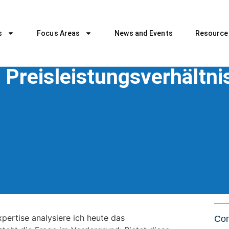
s
Focus Areas
News and Events
Resource
 Preisleistungsverhältni
pertise analysiere ich heute das
Com