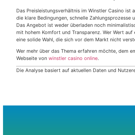
Das Preisleistungsverhältnis im Winstler Casino ist
die klare Bedingungen, schnelle Zahlungsprozesse 
Das Angebot ist weder überladen noch minimalistisc
mit hohem Komfort und Transparenz. Wer Wert auf ein
eine solide Wahl, die sich vor dem Markt nicht vers
Wer mehr über das Thema erfahren möchte, dem empfe
Webseite von
winstler casino online
.
Die Analyse basiert auf aktuellen Daten und Nutzer