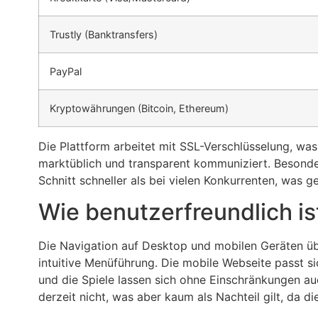
Trustly (Banktransfers)
PayPal
Kryptowährungen (Bitcoin, Ethereum)
Die Plattform arbeitet mit SSL-Verschlüsselung, was 
marktüblich und transparent kommuniziert. Besonder
Schnitt schneller als bei vielen Konkurrenten, was ger
Wie benutzerfreundlich is
Die Navigation auf Desktop und mobilen Geräten üb
intuitive Menüführung. Die mobile Webseite passt s
und die Spiele lassen sich ohne Einschränkungen au
derzeit nicht, was aber kaum als Nachteil gilt, da di