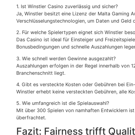
1. Ist Winstler Casino zuverlässig und sicher?
Ja, Winstler besitzt eine Lizenz der Malta Gaming 
Verschlüsselungstechnologien, um Daten und Geld d
2. Für welche Spielertypen eignet sich Winstler bes
Das Casino ist ideal für Einsteiger und Freizeitspiele
Bonusbedingungen und schnelle Auszahlungen lege
3. Wie schnell werden Gewinne ausgezahlt?
Auszahlungen erfolgen in der Regel innerhalb von 
Branchenschnitt liegt.
4. Gibt es versteckte Kosten oder Gebühren bei Ei
Winstler erhebt keine versteckten Gebühren, alle K
5. Wie umfangreich ist die Spielauswahl?
Mit über 300 Spielen von namhaften Entwicklern ist
überfrachtet.
Fazit: Fairness trifft Quali