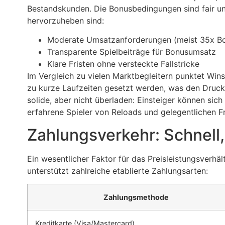
Bestandskunden. Die Bonusbedingungen sind fair und
hervorzuheben sind:
Moderate Umsatzanforderungen (meist 35x B
Transparente Spielbeiträge für Bonusumsatz
Klare Fristen ohne versteckte Fallstricke
Im Vergleich zu vielen Marktbegleitern punktet Wins
zu kurze Laufzeiten gesetzt werden, was den Druck a
solide, aber nicht überladen: Einsteiger können sic
erfahrene Spieler von Reloads und gelegentlichen Fr
Zahlungsverkehr: Schnell, 
Ein wesentlicher Faktor für das Preisleistungsverhält
unterstützt zahlreiche etablierte Zahlungsarten:
Zahlungsmethode
Kreditkarte (Visa/Mastercard)