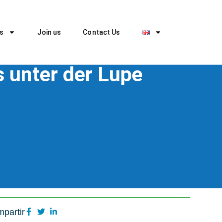
s
Join us
Contact Us
s unter der Lupe
partir