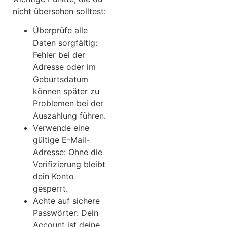
nicht übersehen solltest:
Überprüfe alle
Daten sorgfältig:
Fehler bei der
Adresse oder im
Geburtsdatum
können später zu
Problemen bei der
Auszahlung führen.
Verwende eine
gültige E-Mail-
Adresse: Ohne die
Verifizierung bleibt
dein Konto
gesperrt.
Achte auf sichere
Passwörter: Dein
Account ist deine