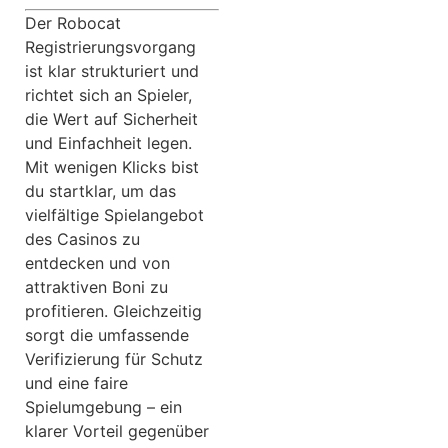
Der Robocat
Registrierungsvorgang
ist klar strukturiert und
richtet sich an Spieler,
die Wert auf Sicherheit
und Einfachheit legen.
Mit wenigen Klicks bist
du startklar, um das
vielfältige Spielangebot
des Casinos zu
entdecken und von
attraktiven Boni zu
profitieren. Gleichzeitig
sorgt die umfassende
Verifizierung für Schutz
und eine faire
Spielumgebung – ein
klarer Vorteil gegenüber