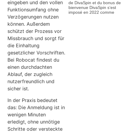
eingeben und den vollen
de DivaSpin et du bonus de
bienvenue DivaSpin s’est
Funktionsumfang ohne
imposé en 2022 comme
Verzögerungen nutzen
können. Außerdem
schützt der Prozess vor
Missbrauch und sorgt für
die Einhaltung
gesetzlicher Vorschriften.
Bei Robocat findest du
einen durchdachten
Ablauf, der zugleich
nutzerfreundlich und
sicher ist.
In der Praxis bedeutet
das: Die Anmeldung ist in
wenigen Minuten
erledigt, ohne unnötige
Schritte oder versteckte