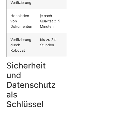
Verifizierung
Hochladen
je nach
von
Qualität 2-5
Dokumenten
Minuten
Verifizierung
bis zu 24
durch
Stunden
Robocat
Sicherheit
und
Datenschutz
als
Schlüssel