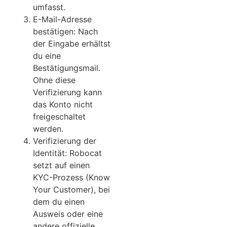
umfasst.
E-Mail-Adresse
bestätigen: Nach
der Eingabe erhältst
du eine
Bestätigungsmail.
Ohne diese
Verifizierung kann
das Konto nicht
freigeschaltet
werden.
Verifizierung der
Identität: Robocat
setzt auf einen
KYC-Prozess (Know
Your Customer), bei
dem du einen
Ausweis oder eine
andere offizielle