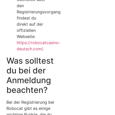
den
Registrierungsvorgang
findest du
direkt auf der
offiziellen
Webseite:
https://robocatcasino-
deutsch.com/
.
Was solltest
du bei der
Anmeldung
beachten?
Bei der Registrierung bei
Robocat gibt es einige
wichtige Punkte, die du