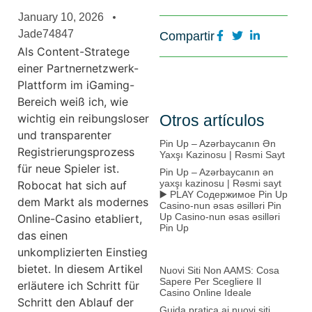
January 10, 2026
Jade74847
Compartir
Als Content-Stratege
einer Partnernetzwerk-
Plattform im iGaming-
Bereich weiß ich, wie
wichtig ein reibungsloser
Otros artículos
und transparenter
Pin Up – Azərbaycanın Ən
Registrierungsprozess
Yaxşı Kazinosu | Rəsmi Sayt
für neue Spieler ist.
Pin Up – Azərbaycanın ən
yaxşı kazinosu | Rəsmi sayt
Robocat hat sich auf
▶️ PLAY Содержимое Pin Up
dem Markt als modernes
Casino-nun əsas əsilləri Pin
Up Casino-nun əsas əsilləri
Online-Casino etabliert,
Pin Up
das einen
unkomplizierten Einstieg
bietet. In diesem Artikel
Nuovi Siti Non AAMS: Cosa
Sapere Per Scegliere Il
erläutere ich Schritt für
Casino Online Ideale
Schritt den Ablauf der
Guida pratica ai nuovi siti