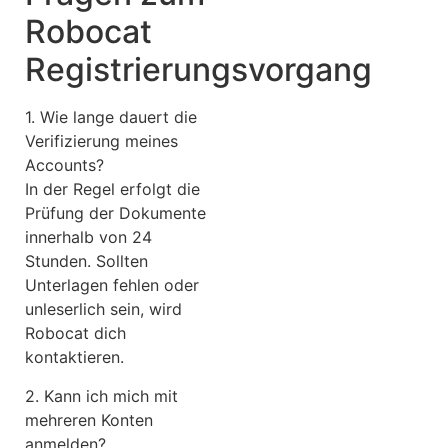
Robocat
Registrierungsvorgang
1. Wie lange dauert die
Verifizierung meines
Accounts?
In der Regel erfolgt die
Prüfung der Dokumente
innerhalb von 24
Stunden. Sollten
Unterlagen fehlen oder
unleserlich sein, wird
Robocat dich
kontaktieren.
2. Kann ich mich mit
mehreren Konten
anmelden?