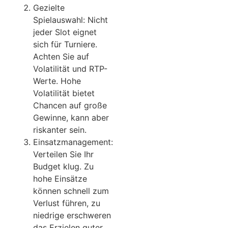
Gezielte
Spielauswahl: Nicht
jeder Slot eignet
sich für Turniere.
Achten Sie auf
Volatilität und RTP-
Werte. Hohe
Volatilität bietet
Chancen auf große
Gewinne, kann aber
riskanter sein.
Einsatzmanagement:
Verteilen Sie Ihr
Budget klug. Zu
hohe Einsätze
können schnell zum
Verlust führen, zu
niedrige erschweren
das Erzielen guter