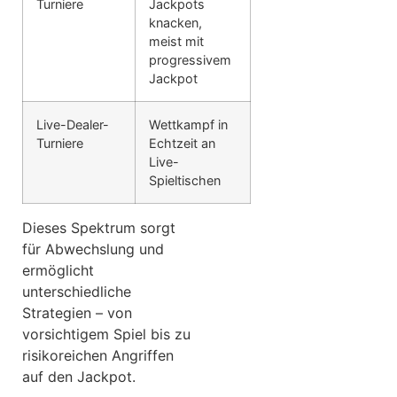
Turniere
Jackpots
knacken,
meist mit
progressivem
Jackpot
Live-Dealer-
Wettkampf in
Turniere
Echtzeit an
Live-
Spieltischen
Dieses Spektrum sorgt
für Abwechslung und
ermöglicht
unterschiedliche
Strategien – von
vorsichtigem Spiel bis zu
risikoreichen Angriffen
auf den Jackpot.