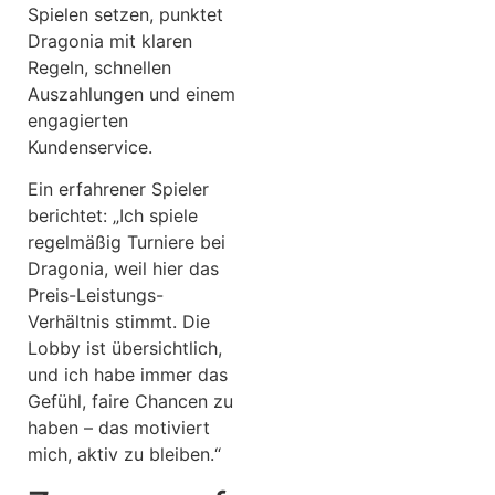
Spielen setzen, punktet
Dragonia mit klaren
Regeln, schnellen
Auszahlungen und einem
engagierten
Kundenservice.
Ein erfahrener Spieler
berichtet: „Ich spiele
regelmäßig Turniere bei
Dragonia, weil hier das
Preis-Leistungs-
Verhältnis stimmt. Die
Lobby ist übersichtlich,
und ich habe immer das
Gefühl, faire Chancen zu
haben – das motiviert
mich, aktiv zu bleiben.“