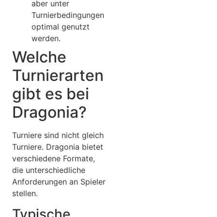
aber unter
Turnierbedingungen
optimal genutzt
werden.
Welche
Turnierarten
gibt es bei
Dragonia?
Turniere sind nicht gleich
Turniere. Dragonia bietet
verschiedene Formate,
die unterschiedliche
Anforderungen an Spieler
stellen.
Typische