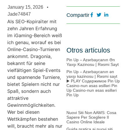
January 15, 2026
Jade74847
Compartir
Als SEO-Kopiraïter mit
zehn Jahren Erfahrung
im iGaming-Bereich weiß
ich genau, worauf es bei
Online-Casino-Turnieren
Otros artículos
ankommt. Dragonia,
Pin Up – Azərbaycanın Ən
bekannt für seine
Yaxşı Kazinosu | Rəsmi Sayt
vielfältigen Spiel-Events
Pin Up – Azərbaycanın ən
yaxşı kazinosu | Rəsmi sayt
und spannende Turniere,
▶️ PLAY Содержимое Pin Up
bietet Spielern nicht nur
Casino-nun əsas əsilləri Pin
Up Casino-nun əsas əsilləri
Spaß, sondern auch
Pin Up
attraktive
Gewinnmöglichkeiten.
Wer bei diesen
Nuovi Siti Non AAMS: Cosa
Sapere Per Scegliere Il
Wettkämpfen bestehen
Casino Online Ideale
will, braucht mehr als nur
Guida pratica ai nuovi siti