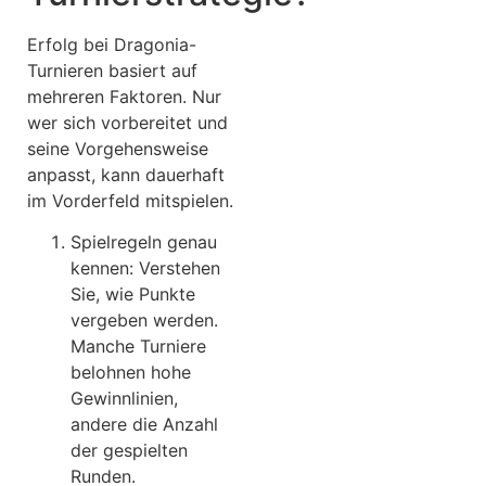
Erfolg bei Dragonia-
Turnieren basiert auf
mehreren Faktoren. Nur
wer sich vorbereitet und
seine Vorgehensweise
anpasst, kann dauerhaft
im Vorderfeld mitspielen.
Spielregeln genau
kennen: Verstehen
Sie, wie Punkte
vergeben werden.
Manche Turniere
belohnen hohe
Gewinnlinien,
andere die Anzahl
der gespielten
Runden.