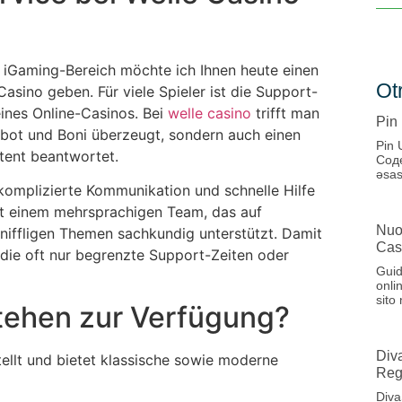
 iGaming-Bereich möchte ich Ihnen heute einen
Ot
asino geben. Für viele Spieler ist die Support-
eines Online-Casinos. Bei
welle casino
trifft man
Pin
gebot und Boni überzeugt, sondern auch einen
Pin 
etent beantwortet.
Соде
əsas
unkomplizierte Kommunikation und schnelle Hilfe
mit einem mehrsprachigen Team, das auf
Nuo
kniffligen Themen sachkundig unterstützt. Damit
Cas
die oft nur begrenzte Support-Zeiten oder
Guid
onli
sito
tehen zur Verfügung?
Div
tellt und bietet klassische sowie moderne
Reg
Diva