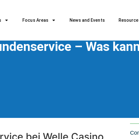
s
Focus Areas
News and Events
Resource
undenservice – Was kan
Com
vice bei Welle Casino