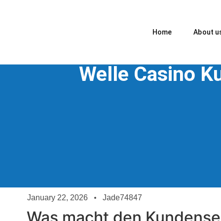
Home
About u
Welle Casino K
January 22, 2026
Jade74847
Was macht den Kundenser