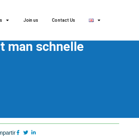
s
Join us
Contact Us
t man schnelle
partir