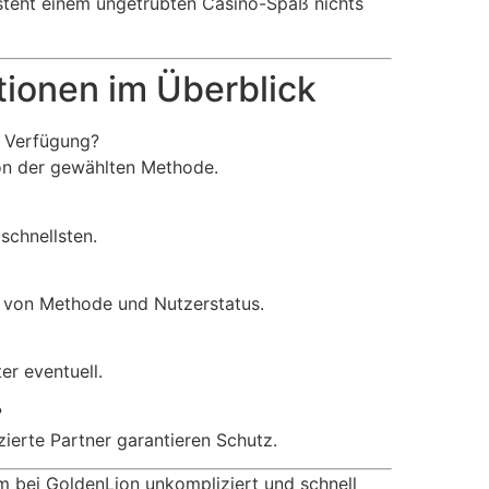
o steht einem ungetrübten Casino-Spaß nichts
ionen im Überblick
r Verfügung?
von der gewählten Methode.
schnellsten.
g von Methode und Nutzerstatus.
er eventuell.
?
zierte Partner garantieren Schutz.
m bei GoldenLion unkompliziert und schnell