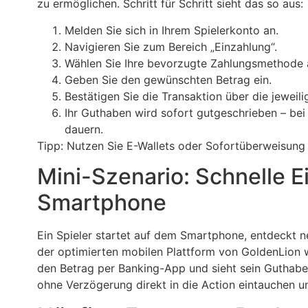
zu ermöglichen. Schritt für Schritt sieht das so aus:
Melden Sie sich in Ihrem Spielerkonto an.
Navigieren Sie zum Bereich „Einzahlung“.
Wählen Sie Ihre bevorzugte Zahlungsmethode 
Geben Sie den gewünschten Betrag ein.
Bestätigen Sie die Transaktion über die jeweili
Ihr Guthaben wird sofort gutgeschrieben – b
dauern.
Tipp: Nutzen Sie E-Wallets oder Sofortüberweisung
Mini-Szenario: Schnelle E
Smartphone
Ein Spieler startet auf dem Smartphone, entdeckt ne
der optimierten mobilen Plattform von GoldenLion w
den Betrag per Banking-App und sieht sein Guthab
ohne Verzögerung direkt in die Action eintauchen 