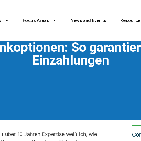
s
Focus Areas
News and Events
Resource
nkoptionen: So garantier
Einzahlungen
t über 10 Jahren Expertise weiß ich, wie
Com