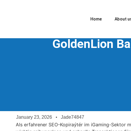
Home
About u
GoldenLion Ba
January 23, 2026
Jade74847
Als erfahrener SEO-Kopiraýtér im iGaming-Sektor mi