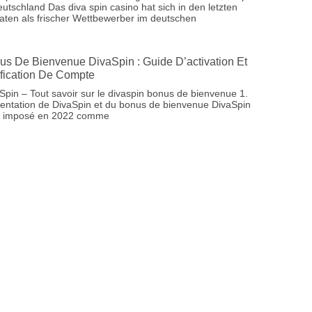
eutschland Das diva spin casino hat sich in den letzten
ten als frischer Wettbewerber im deutschen
us De Bienvenue DivaSpin : Guide D’activation Et
ification De Compte
Spin – Tout savoir sur le divaspin bonus de bienvenue 1.
entation de DivaSpin et du bonus de bienvenue DivaSpin
st imposé en 2022 comme