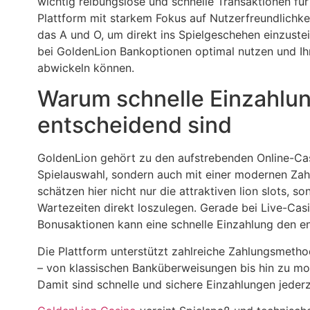
wichtig reibungslose und schnelle Transaktionen für
Plattform mit starkem Fokus auf Nutzerfreundlichkeit
das A und O, um direkt ins Spielgeschehen einzusteig
bei GoldenLion Bankoptionen optimal nutzen und Ih
abwickeln können.
Warum schnelle Einzahlu
entscheidend sind
GoldenLion gehört zu den aufstrebenden Online-Casin
Spielauswahl, sondern auch mit einer modernen Zahl
schätzen hier nicht nur die attraktiven lion slots, s
Wartezeiten direkt loszulegen. Gerade bei Live-Cas
Bonusaktionen kann eine schnelle Einzahlung den 
Die Plattform unterstützt zahlreiche Zahlungsmetho
– von klassischen Banküberweisungen bis hin zu m
Damit sind schnelle und sichere Einzahlungen jederz