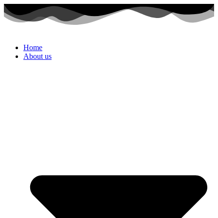
Home
About us