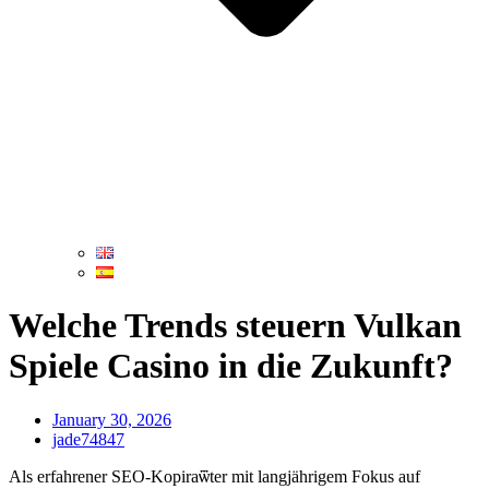
Welche Trends steuern Vulkan
Spiele Casino in die Zukunft?
January 30, 2026
jade74847
Als erfahrener SEO-Kopiraѿter mit langjährigem Fokus auf