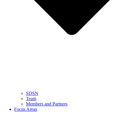
SDSN
Team
Members and Partners
Focus Areas