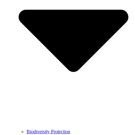
Biodiversity Protection