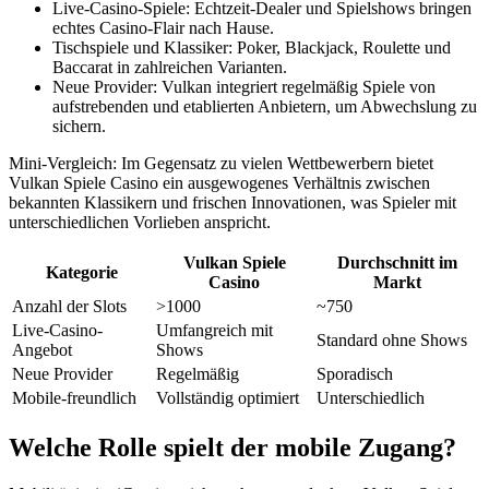
Live-Casino-Spiele: Echtzeit-Dealer und Spielshows bringen
echtes Casino-Flair nach Hause.
Tischspiele und Klassiker: Poker, Blackjack, Roulette und
Baccarat in zahlreichen Varianten.
Neue Provider: Vulkan integriert regelmäßig Spiele von
aufstrebenden und etablierten Anbietern, um Abwechslung zu
sichern.
Mini-Vergleich: Im Gegensatz zu vielen Wettbewerbern bietet
Vulkan Spiele Casino ein ausgewogenes Verhältnis zwischen
bekannten Klassikern und frischen Innovationen, was Spieler mit
unterschiedlichen Vorlieben anspricht.
Vulkan Spiele
Durchschnitt im
Kategorie
Casino
Markt
Anzahl der Slots
>1000
~750
Live-Casino-
Umfangreich mit
Standard ohne Shows
Angebot
Shows
Neue Provider
Regelmäßig
Sporadisch
Mobile-freundlich
Vollständig optimiert
Unterschiedlich
Welche Rolle spielt der mobile Zugang?