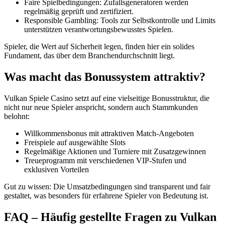
Faire Spielbedingungen: Zufallsgeneratoren werden
regelmäßig geprüft und zertifiziert.
Responsible Gambling: Tools zur Selbstkontrolle und Limits
unterstützen verantwortungsbewusstes Spielen.
Spieler, die Wert auf Sicherheit legen, finden hier ein solides
Fundament, das über dem Branchendurchschnitt liegt.
Was macht das Bonussystem attraktiv?
Vulkan Spiele Casino setzt auf eine vielseitige Bonusstruktur, die
nicht nur neue Spieler anspricht, sondern auch Stammkunden
belohnt:
Willkommensbonus mit attraktiven Match-Angeboten
Freispiele auf ausgewählte Slots
Regelmäßige Aktionen und Turniere mit Zusatzgewinnen
Treueprogramm mit verschiedenen VIP-Stufen und
exklusiven Vorteilen
Gut zu wissen: Die Umsatzbedingungen sind transparent und fair
gestaltet, was besonders für erfahrene Spieler von Bedeutung ist.
FAQ – Häufig gestellte Fragen zu Vulkan