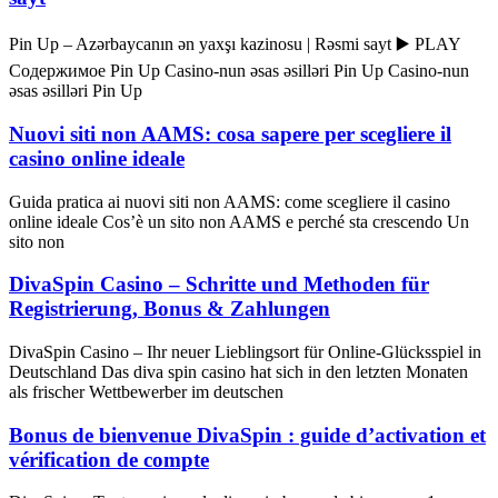
Pin Up – Azərbaycanın ən yaxşı kazinosu | Rəsmi sayt ▶️ PLAY
Содержимое Pin Up Casino-nun əsas əsilləri Pin Up Casino-nun
əsas əsilləri Pin Up
Nuovi siti non AAMS: cosa sapere per scegliere il
casino online ideale
Guida pratica ai nuovi siti non AAMS: come scegliere il casino
online ideale Cos’è un sito non AAMS e perché sta crescendo Un
sito non
DivaSpin Casino – Schritte und Methoden für
Registrierung, Bonus & Zahlungen
DivaSpin Casino – Ihr neuer Lieblingsort für Online‑Glücksspiel in
Deutschland Das diva spin casino hat sich in den letzten Monaten
als frischer Wettbewerber im deutschen
Bonus de bienvenue DivaSpin : guide d’activation et
vérification de compte