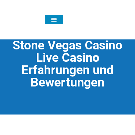
Focus Areas
News and Events
Stone Vegas Casino
Live Casino
Erfahrungen und
Bewertungen