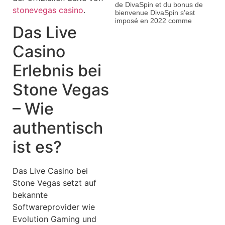
de DivaSpin et du bonus de
stonevegas casino
.
bienvenue DivaSpin s’est
imposé en 2022 comme
Das Live
Casino
Erlebnis bei
Stone Vegas
– Wie
authentisch
ist es?
Das Live Casino bei
Stone Vegas setzt auf
bekannte
Softwareprovider wie
Evolution Gaming und