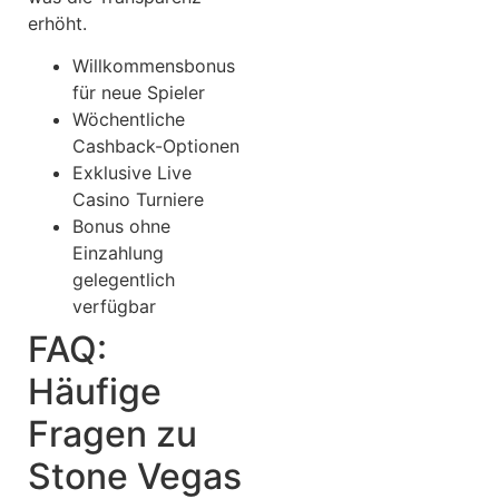
erhöht.
Willkommensbonus
für neue Spieler
Wöchentliche
Cashback-Optionen
Exklusive Live
Casino Turniere
Bonus ohne
Einzahlung
gelegentlich
verfügbar
FAQ:
Häufige
Fragen zu
Stone Vegas