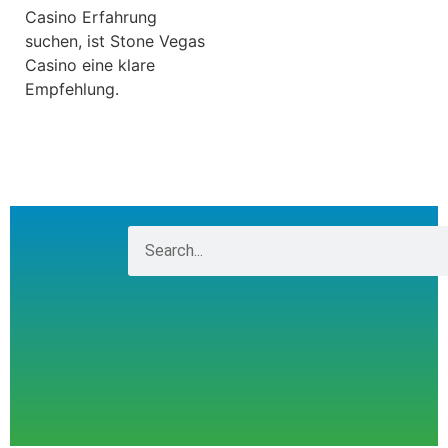
Casino Erfahrung
suchen, ist Stone Vegas
Casino eine klare
Empfehlung.