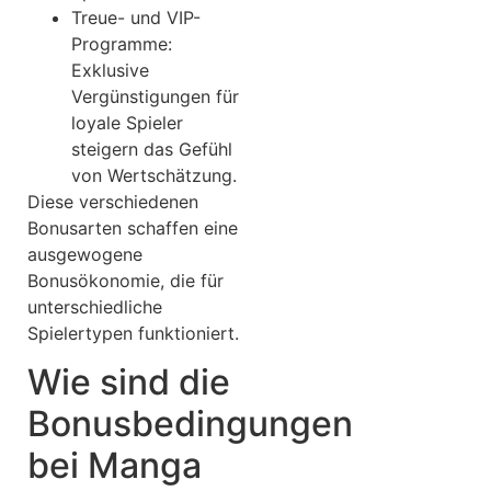
Treue- und VIP-
Programme:
Exklusive
Vergünstigungen für
loyale Spieler
steigern das Gefühl
von Wertschätzung.
Diese verschiedenen
Bonusarten schaffen eine
ausgewogene
Bonusökonomie, die für
unterschiedliche
Spielertypen funktioniert.
Wie sind die
Bonusbedingungen
bei Manga