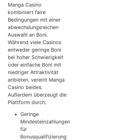
Manga Casino
kombiniert faire
Bedingungen mit einer
abwechslungsreichen
Auswahl an Boni.
Während viele Casinos
entweder geringe Boni
bei hoher Schwierigkeit
oder einfache Boni mit
niedriger Attraktivität
anbieten, vereint Manga
Casino beides.
Außerdem überzeugt die
Plattform durch:
Geringe
Mindesteinzahlungen
für
Bonusqualifizierung