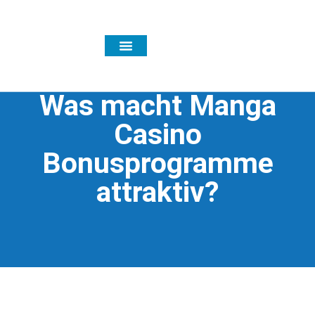
Focus Areas
News and Events
Was macht Manga
Casino
Bonusprogramme
attraktiv?