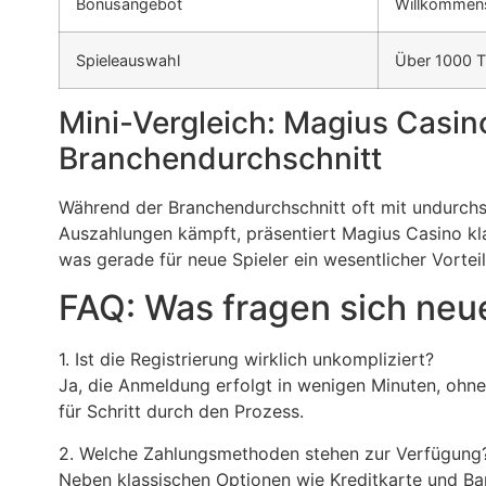
Bonusangebot
Willkommens
Spieleauswahl
Über 1000 T
Mini-Vergleich: Magius Casin
Branchendurchschnitt
Während der Branchendurchschnitt oft mit undurc
Auszahlungen kämpft, präsentiert Magius Casino kl
was gerade für neue Spieler ein wesentlicher Vorteil 
FAQ: Was fragen sich neu
1. Ist die Registrierung wirklich unkompliziert?
Ja, die Anmeldung erfolgt in wenigen Minuten, ohne
für Schritt durch den Prozess.
2. Welche Zahlungsmethoden stehen zur Verfügung
Neben klassischen Optionen wie Kreditkarte und B