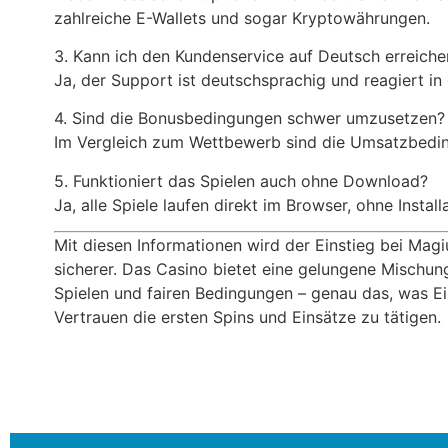
zahlreiche E-Wallets und sogar Kryptowährungen.
3. Kann ich den Kundenservice auf Deutsch erreiche
Ja, der Support ist deutschsprachig und reagiert in
4. Sind die Bonusbedingungen schwer umzusetzen?
Im Vergleich zum Wettbewerb sind die Umsatzbedin
5. Funktioniert das Spielen auch ohne Download?
Ja, alle Spiele laufen direkt im Browser, ohne Installa
Mit diesen Informationen wird der Einstieg bei Magiu
sicherer. Das Casino bietet eine gelungene Mischun
Spielen und fairen Bedingungen – genau das, was E
Vertrauen die ersten Spins und Einsätze zu tätigen.