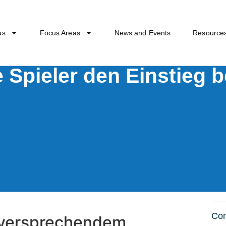
us
Focus Areas
News and Events
Resource
 Spieler den Einstieg 
Com
elversprechendem