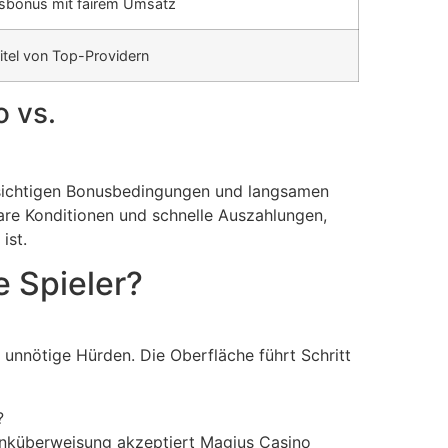
bonus mit fairem Umsatz
itel von Top-Providern
o vs.
hsichtigen Bonusbedingungen und langsamen
are Konditionen und schnelle Auszahlungen,
ist.
e Spieler?
 unnötige Hürden. Die Oberfläche führt Schritt
?
anküberweisung akzeptiert Magius Casino