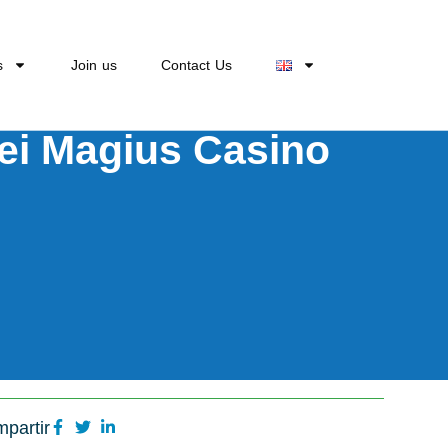
s
Join us
Contact Us
bei Magius Casino
partir