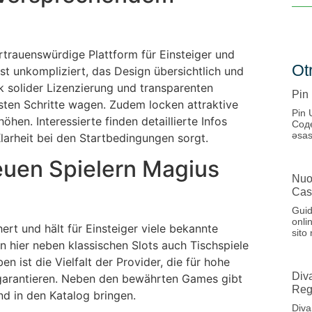
rtrauenswürdige Plattform für Einsteiger und
Ot
ist unkompliziert, das Design übersichtlich und
nk solider Lizenzierung und transparenten
Pin
sten Schritte wagen. Zudem locken attraktive
Pin 
öhen. Interessierte finden detaillierte Infos
Соде
əsas
Klarheit bei den Startbedingungen sorgt.
euen Spielern Magius
Nuo
Cas
Guid
onli
ert und hält für Einsteiger viele bekannte
sito
en hier neben klassischen Slots auch Tischspiele
 ist die Vielfalt der Provider, die für hohe
Div
garantieren. Neben den bewährten Games gibt
Reg
d in den Katalog bringen.
Diva