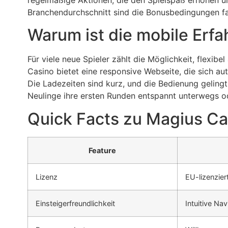
Branchendurchschnitt sind die Bonusbedingungen fa
Warum ist die mobile Erfa
Für viele neue Spieler zählt die Möglichkeit, flexib
Casino bietet eine responsive Webseite, die sich a
Die Ladezeiten sind kurz, und die Bedienung gelin
Neulinge ihre ersten Runden entspannt unterwegs o
Quick Facts zu Magius Ca
Feature
Lizenz
EU-lizenzier
Einsteigerfreundlichkeit
Intuitive Na