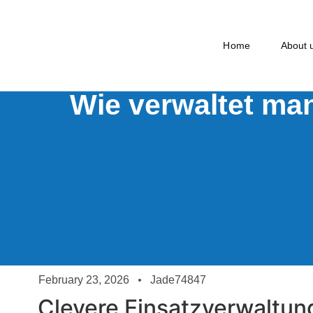
Home
About 
Wie verwaltet man
February 23, 2026
Jade74847
Clevere Einsatzverwaltun