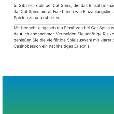
5. Gibt es Tools bei Cat Spins, die das Einsatzmana
Ja, Cat Spins bietet Funktionen wie Einzahlungslim
Spielen zu unterstützen.
Mit bedacht eingesetzten Einsätzen bei Cat Spins wi
deutlich angenehmer. Vermeiden Sie unnötige Risike
genießen Sie die vielfältige Spielauswahl mit klarer
Casinobesuch ein nachhaltiges Erlebnis.