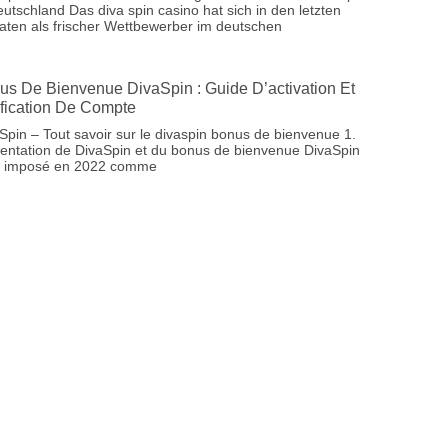
eutschland Das diva spin casino hat sich in den letzten
ten als frischer Wettbewerber im deutschen
us De Bienvenue DivaSpin : Guide D’activation Et
ification De Compte
Spin – Tout savoir sur le divaspin bonus de bienvenue 1.
entation de DivaSpin et du bonus de bienvenue DivaSpin
st imposé en 2022 comme