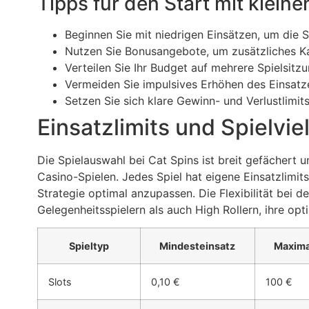
Tipps für den Start mit kleine
Beginnen Sie mit niedrigen Einsätzen, um die 
Nutzen Sie Bonusangebote, um zusätzliches Kap
Verteilen Sie Ihr Budget auf mehrere Spielsitz
Vermeiden Sie impulsives Erhöhen des Einsatze
Setzen Sie sich klare Gewinn- und Verlustlimits
Einsatzlimits und Spielviel
Die Spielauswahl bei Cat Spins ist breit gefächert u
Casino-Spielen. Jedes Spiel hat eigene Einsatzlimit
Strategie optimal anzupassen. Die Flexibilität bei 
Gelegenheitsspielern als auch High Rollern, ihre opt
Spieltyp
Mindesteinsatz
Maxima
Slots
0,10 €
100 €