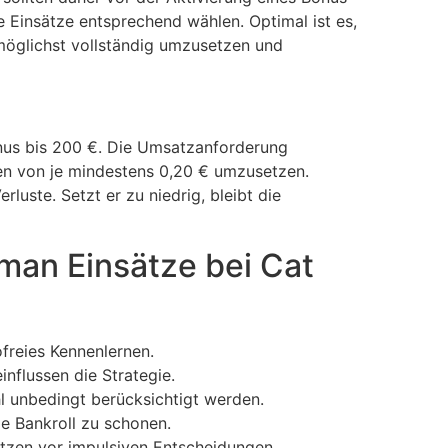
e Einsätze entsprechend wählen. Optimal ist es,
möglichst vollständig umzusetzen und
nus bis 200 €. Die Umsatzanforderung
en von je mindestens 0,20 € umzusetzen.
erluste. Setzt er zu niedrig, bleibt die
 man Einsätze bei Cat
ofreies Kennenlernen.
influssen die Strategie.
 unbedingt berücksichtigt werden.
ie Bankroll zu schonen.
ützen vor impulsiven Entscheidungen.