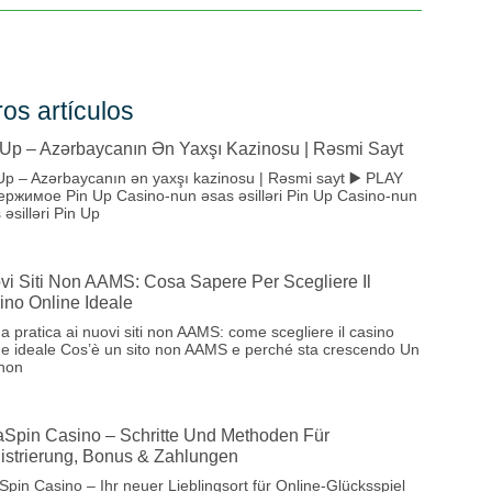
ros artículos
 Up – Azərbaycanın Ən Yaxşı Kazinosu | Rəsmi Sayt
Up – Azərbaycanın ən yaxşı kazinosu | Rəsmi sayt ▶️ PLAY
ржимое Pin Up Casino-nun əsas əsilləri Pin Up Casino-nun
 əsilləri Pin Up
vi Siti Non AAMS: Cosa Sapere Per Scegliere Il
ino Online Ideale
a pratica ai nuovi siti non AAMS: come scegliere il casino
ne ideale Cos’è un sito non AAMS e perché sta crescendo Un
 non
aSpin Casino – Schritte Und Methoden Für
istrierung, Bonus & Zahlungen
Spin Casino – Ihr neuer Lieblingsort für Online‑Glücksspiel