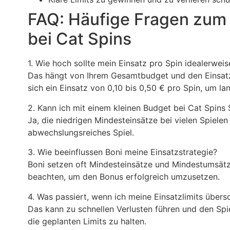
FAQ: Häufige Fragen zu
bei Cat Spins
1. Wie hoch sollte mein Einsatz pro Spin idealerweis
Das hängt von Ihrem Gesamtbudget und den Einsatzl
sich ein Einsatz von 0,10 bis 0,50 € pro Spin, um lan
2. Kann ich mit einem kleinen Budget bei Cat Spins
Ja, die niedrigen Mindesteinsätze bei vielen Spiele
abwechslungsreiches Spiel.
3. Wie beeinflussen Boni meine Einsatzstrategie?
Boni setzen oft Mindesteinsätze und Mindestumsätze
beachten, um den Bonus erfolgreich umzusetzen.
4. Was passiert, wenn ich meine Einsatzlimits übers
Das kann zu schnellen Verlusten führen und den Spi
die geplanten Limits zu halten.