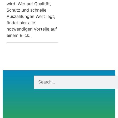
wird. Wer auf Qualität,
Schutz und schnelle
Auszahlungen Wert legt,
findet hier alle
notwendigen Vorteile auf
einem Blick.