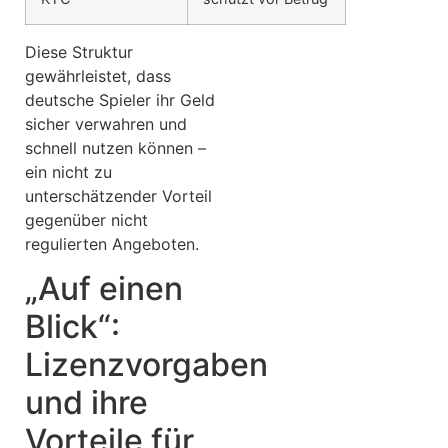
Diese Struktur
gewährleistet, dass
deutsche Spieler ihr Geld
sicher verwahren und
schnell nutzen können –
ein nicht zu
unterschätzender Vorteil
gegenüber nicht
regulierten Angeboten.
„Auf einen
Blick“:
Lizenzvorgaben
und ihre
Vorteile für