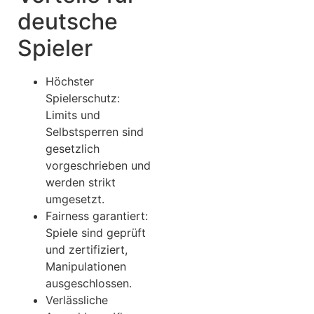
deutsche
Spieler
Höchster
Spielerschutz:
Limits und
Selbstsperren sind
gesetzlich
vorgeschrieben und
werden strikt
umgesetzt.
Fairness garantiert:
Spiele sind geprüft
und zertifiziert,
Manipulationen
ausgeschlossen.
Verlässliche