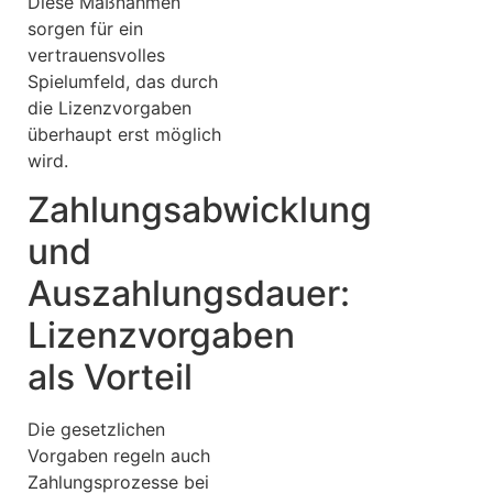
Diese Maßnahmen
sorgen für ein
vertrauensvolles
Spielumfeld, das durch
die Lizenzvorgaben
überhaupt erst möglich
wird.
Zahlungsabwicklung
und
Auszahlungsdauer:
Lizenzvorgaben
als Vorteil
Die gesetzlichen
Vorgaben regeln auch
Zahlungsprozesse bei