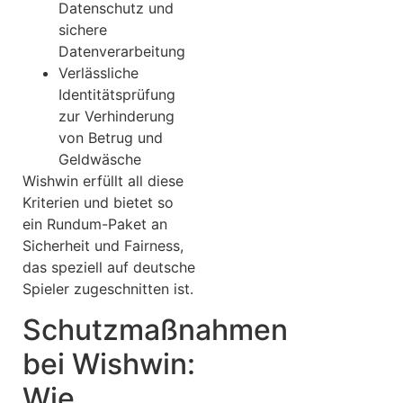
Datenschutz und
sichere
Datenverarbeitung
Verlässliche
Identitätsprüfung
zur Verhinderung
von Betrug und
Geldwäsche
Wishwin erfüllt all diese
Kriterien und bietet so
ein Rundum-Paket an
Sicherheit und Fairness,
das speziell auf deutsche
Spieler zugeschnitten ist.
Schutzmaßnahmen
bei Wishwin:
Wie