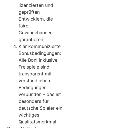
lizenzierten und
geprüften
Entwicklern, die
faire
Gewinnchancen
garantieren.
Klar kommunizierte
Bonusbedingungen:
Alle Boni inklusive
Freispiele sind
transparent mit
verständlichen
Bedingungen
verbunden – das ist
besonders für
deutsche Spieler ein
wichtiges
Qualitätsmerkmal.