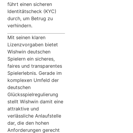
führt einen sicheren
Identitätscheck (KYC)
durch, um Betrug zu
verhindern.
Mit seinen klaren
Lizenzvorgaben bietet
Wishwin deutschen
Spielern ein sicheres,
faires und transparentes
Spielerlebnis. Gerade im
komplexen Umfeld der
deutschen
Glücksspielregulierung
stellt Wishwin damit eine
attraktive und
verlässliche Anlaufstelle
dar, die den hohen
Anforderungen gerecht