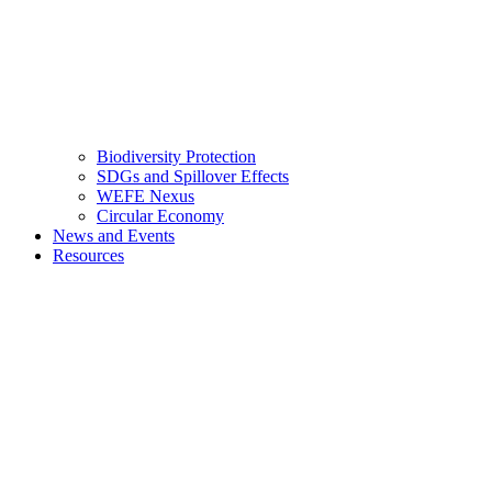
Biodiversity Protection
SDGs and Spillover Effects
WEFE Nexus
Circular Economy
News and Events
Resources