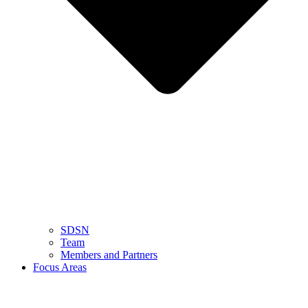
SDSN
Team
Members and Partners
Focus Areas