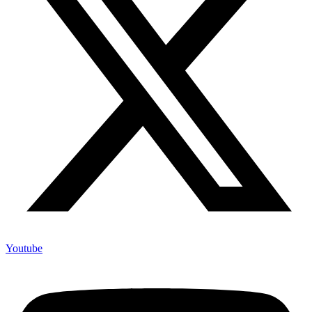
Youtube